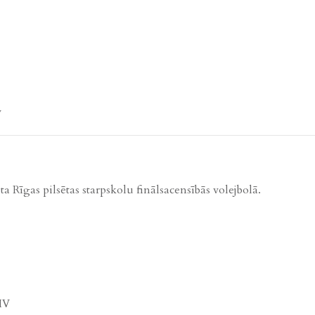
V
a Rīgas pilsētas starpskolu finālsacensībās volejbolā.
HV