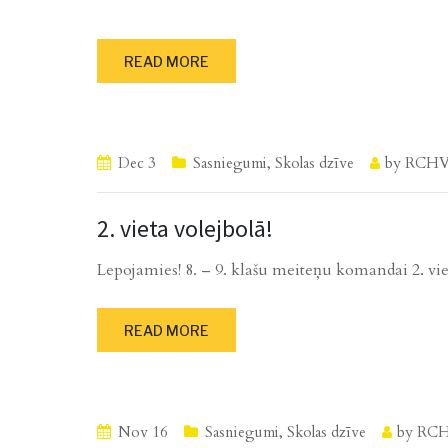
READ MORE
Dec 3
Sasniegumi
,
Skolas dzīve
by
RCH
2. vieta volejbolā!
Lepojamies! 8. – 9. klašu meiteņu komandai 2. viet
READ MORE
Nov 16
Sasniegumi
,
Skolas dzīve
by
RC