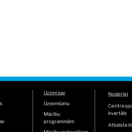
Uzzini par
Noderīgi
s
Uzņemšanu
Centra sp
kvartāls
Mācību
as
programmām
Atbalsta b