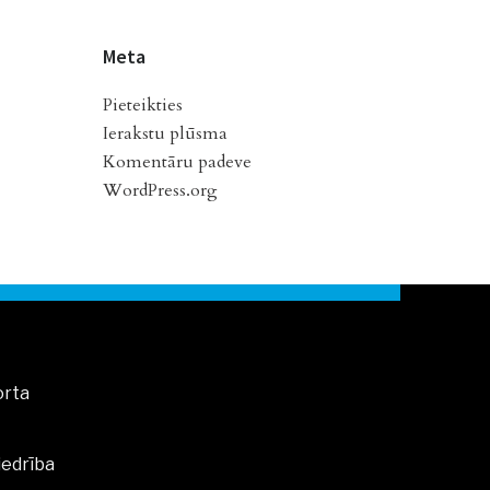
Meta
Pieteikties
Ierakstu plūsma
Komentāru padeve
WordPress.org
orta
iedrība