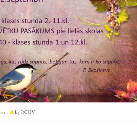
īve
by
RCHV