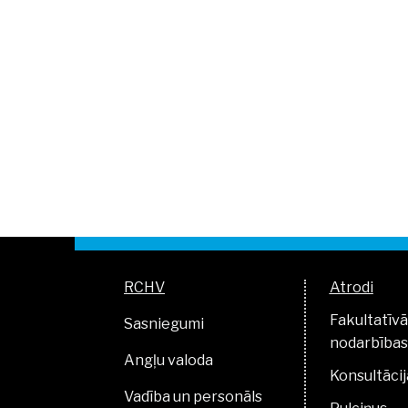
RCHV
Atrodi
Fakultatīvā
Sasniegumi
nodarbības
Angļu valoda
Konsultācij
Vadība un personāls