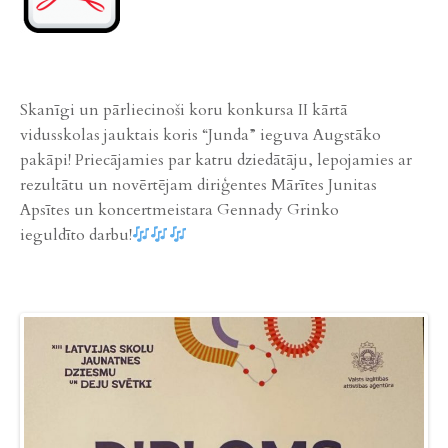
Skanīgi un pārliecinoši koru konkursa II kārtā
vidusskolas jauktais koris “Junda” ieguva Augstāko
pakāpi! Priecājamies par katru dziedātāju, lepojamies ar
rezultātu un novērtējam diriģentes Mārītes Junitas
Apsītes un koncertmeistara Gennady Grinko
ieguldīto darbu!
Previ
Next