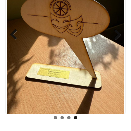
Turpinās TS “Spogulis” pirmizrādes!
H. K. Andersena “Cūkgans” 5.klašu grupas izpildījumā
nospēlēts piektajām klasēm un kopā ar 2.kl.grupas
uzvedumu “Viens pa ceļu gāja” – arī TEĀTRA DIENU