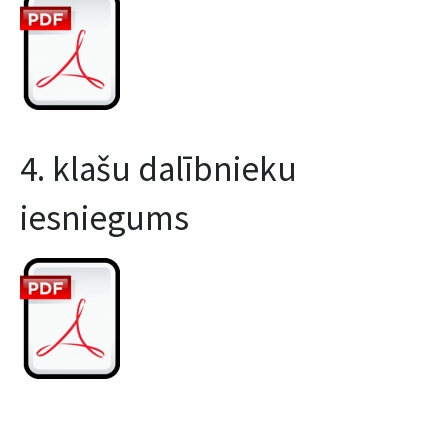
4. klašu dalībnieku
iesniegums
Interešu izglītībs