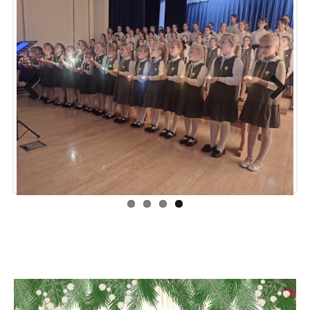
Previ
Next
ous