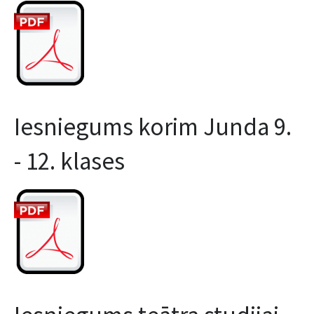
Iesniegums korim Junda 9.
- 12. klases
Iesniegums teātra studijai
Spogulis 9. - 12. klases