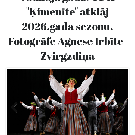
"Ķimenīte" atklāj
2026.gada sezonu.
Fotogrāfe Agnese Irbīte-
Zvirgzdiņa
Previ
Next
ous