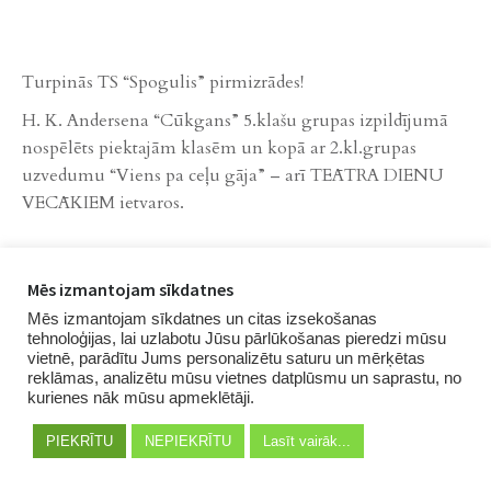
VECĀKIEM ietvaros.
Previ
Next
Mēs izmantojam sīkdatnes
ous
Mēs izmantojam sīkdatnes un citas izsekošanas
tehnoloģijas, lai uzlabotu Jūsu pārlūkošanas pieredzi mūsu
vietnē, parādītu Jums personalizētu saturu un mērķētas
reklāmas, analizētu mūsu vietnes datplūsmu un saprastu, no
kurienes nāk mūsu apmeklētāji.
PIEKRĪTU
NEPIEKRĪTU
Lasīt vairāk...