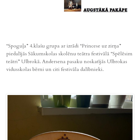
“Spoguļa” 4.klašu grupa ar izrādi “Princese uz zirņa”
piedalījās Sākumskolas skolēnu teātra festivālā “Spēlēsim
teātri” Ulbrokā. Andersena pasaku noskatījās Ulbrokas
vidusskolas bērni un citi festivāla dalībnieki.
Previ
Next
ous