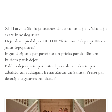
XIII Latvijas Skolu jaunatnes dziesmu un deju svētku deju
skate ir noslēgusies.
Deju skatē piedalījās 130 TDK “Ķimenīte” dejotāji. Mēs ar
jums lepojamies!
Ir gandarījums par paveikto un prieks par skolēniem,
kuriem patīk dejot!
Paldies dejotājiem par raito dejas soli, vecākiem par
atbalstu un vadītājām Irēnai Zaicai un Sanitai Presei par
dejotāju sagatavošanu skatei!
Previ
Next