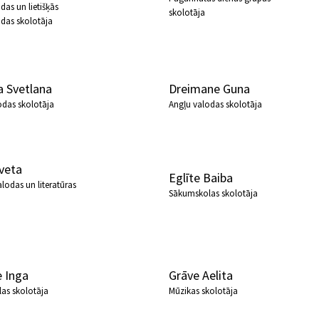
das un lietišķās
skolotāja
odas skolotāja
a Svetlana
Dreimane Guna
odas skolotāja
Angļu valodas skolotāja
veta
Eglīte Baiba
alodas un literatūras
Sākumskolas skolotāja
 Inga
Grāve Aelita
as skolotāja
Mūzikas skolotāja