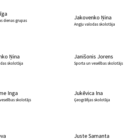
īga
Jakovenko Ņina
as dienas grupas
Angļu valodas skolotāja
nko Ņina
Janišonis Jorens
odas skolotāja
Sporta un veselības skolotājs
me Inga
Jukēvica Ina
veselības skolotājs
Ģeogrāfijas skolotāja
eva
Juste Samanta