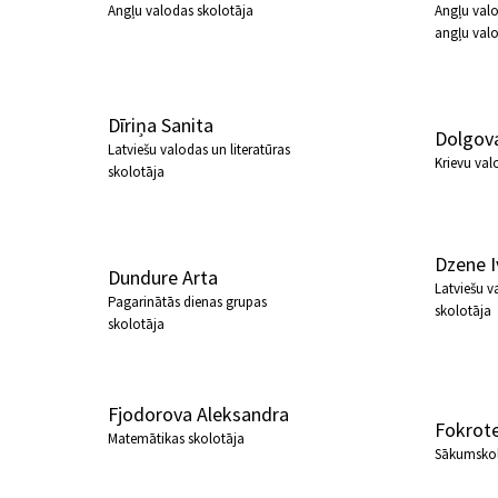
Angļu valodas skolotāja
Angļu valo
angļu val
Dīriņa Sanita
Dolgov
Latviešu valodas un literatūras
Krievu val
skolotāja
Dzene I
Dundure Arta
Latviešu v
Pagarinātās dienas grupas
skolotāja
skolotāja
Fjodorova Aleksandra
Fokrote
Matemātikas skolotāja
Sākumskol