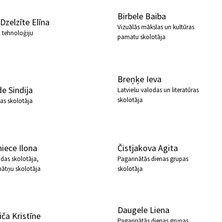
Birbele Baiba
 Dzelzīte Elīna
Vizuālās mākslas un kultūras
 tehnoloģiju
pamatu skolotāja
Breņķe Ieva
e Sindija
Latviešu valodas un literatūras
skolotāja
as skolotāja
iece Ilona
Čistjakova Agita
das skolotāja,
Pagarinātās dienas grupas
nātņu skolotāja
skolotāja
Daugele Liena
iča Kristīne
Pagarinātās dienas grupas