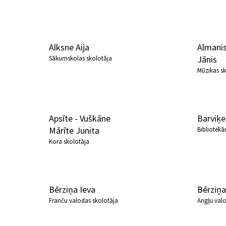
Alksne Aija
Almanis
Jānis
Sākumskolas skolotāja
Mūzikas sk
Apsīte - Vuškāne
Barviķe
Mārīte Junita
Bibliotekā
Kora skolotāja
Bērziņa Ieva
Bērziņa
Franču valodas skolotāja
Angļu val