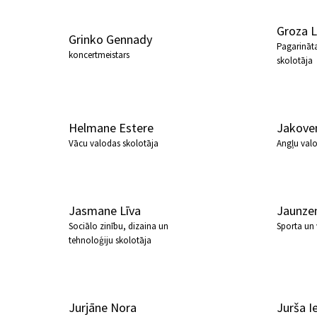
Groza L
Grinko Gennady
Pagarināt
koncertmeistars
skolotāja
Helmane Estere
Jakove
Vācu valodas skolotāja
Angļu val
Jasmane Līva
Jaunze
Sociālo zinību, dizaina un
Sporta un 
tehnoloģiju skolotāja
Jurjāne Nora
Jurša I