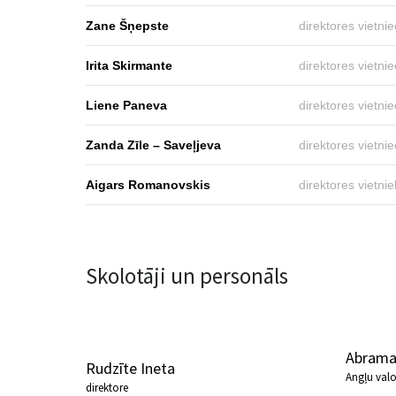
Zane Šņepste
direktores vietnie
Irita Skirmante
direktores vietnie
Liene Paneva
direktores vietnie
Zanda Zīle – Saveļjeva
direktores vietnie
Aigars Romanovskis
direktores vietni
Skolotāji un personāls
Abrama 
Rudzīte Ineta
Angļu val
direktore