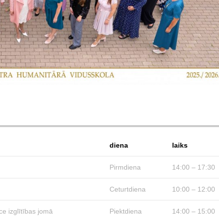
i
diena
laiks
Pirmdiena
14:00 – 17:30
Ceturtdiena
10:00 – 12:00
ce izglītības jomā
Piektdiena
14:00 – 15:00