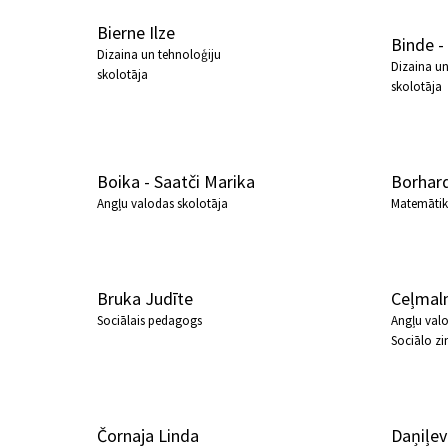
Bierne Ilze
Binde -
Dizaina un tehnoloģiju
Dizaina un
skolotāja
skolotāja
Boika - Saatči Marika
Borhard
Angļu valodas skolotāja
Matemātik
Bruka Judīte
Ceļmaln
Sociālais pedagogs
Angļu valo
Sociālo zi
Čornaja Linda
Daņiļev