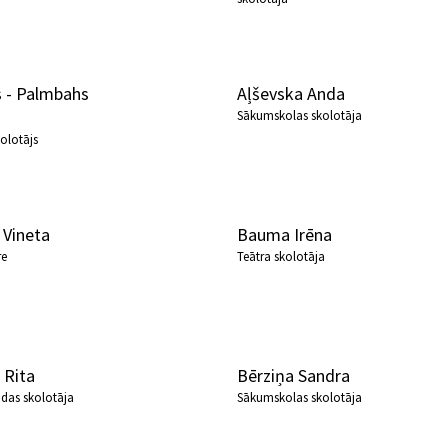
 - Palmbahs
Aļševska Anda
Sākumskolas skolotāja
olotājs
 Vineta
Bauma Irēna
re
Teātra skolotāja
 Rita
Bērziņa Sandra
odas skolotāja
Sākumskolas skolotāja