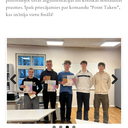
pilnveidojot savas argumentācijas un kritiskās domāšanas
prasmes. Īpaši priecājamies par komandu “Point Taken”,
kas izcīnīja vietu finālā!
Previ
Next
ous