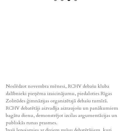
Noslēdzot novembra mēnesi, RCHV debašu kluba
dalībnieki pieņēma izaicinājumu, piedaloties Rīgas
Zolitūdes ģimnāzijas organizētajā debašu turnīrā.
RCHV debatētāji aizvadīja aizraujošu un panākumiem
bagātu dienu, demonstrējot izcilas argumentācijas un
publiskās runas prasmes.
Īpaši lepojamies ar diviem mūsu debatētājiem, kuri