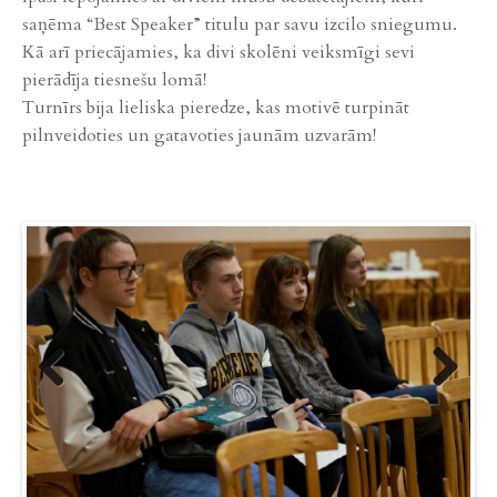
saņēma “Best Speaker” titulu par savu izcilo sniegumu.
Kā arī priecājamies, ka divi skolēni veiksmīgi sevi
pierādīja tiesnešu lomā!
Turnīrs bija lieliska pieredze, kas motivē turpināt
pilnveidoties un gatavoties jaunām uzvarām!
Previ
Next
ous