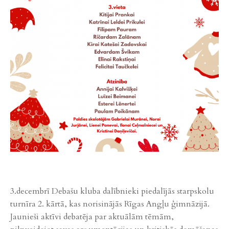
3.decembrī Debašu kluba dalībnieki piedalījās starpskolu
turnīra 2. kārtā, kas norisinājās Rīgas Angļu ģimnāzijā.
Jaunieši aktīvi debatēja par aktuālām tēmām,