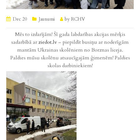
Dec 20
Jaunumi
by
RCHV
Mēs to izdarījām! Šī gada labdarības akcijas mērķis
sadarbībā ar
ziedot.lv
– piepildīt busiņu ar noderīgām
mantām Ukrainas skolēniem no Borznas liceja.
Paldies mūsu skolēnu atsaucīgajām ģimenēm! Paldies
skolas darbiniekiem!