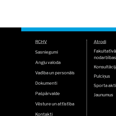
RCHV
Atrodi
Fakultatīvā
Sasniegumi
nodarbības
Angļu valoda
Konsultācij
Vadība un personāls
Pulciņus
Dokumenti
Sporta akti
Pašpārvalde
Jaunumus
Vēsture un attīstība
Kontakti