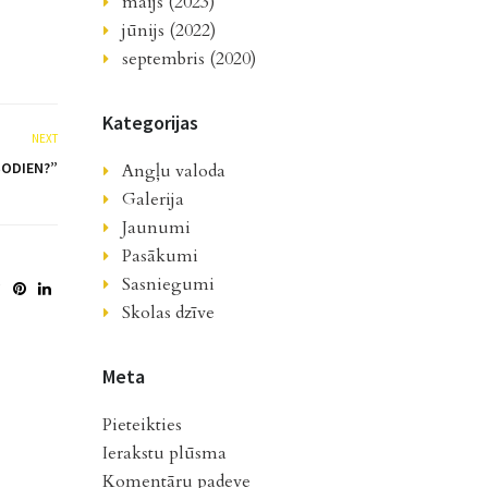
maijs (2023)
jūnijs (2022)
septembris (2020)
Kategorijas
NEXT
ŠODIEN?”
Angļu valoda
Galerija
Jaunumi
Pasākumi
Sasniegumi
Skolas dzīve
Meta
Pieteikties
Ierakstu plūsma
Komentāru padeve