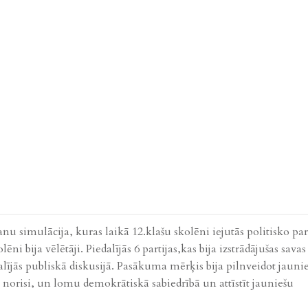
anu simulācija, kuras laikā 12.klašu skolēni iejutās politisko pa
i bija vēlētāji. Piedalījās 6 partijas,kas bija izstrādājušas savas
lījās publiskā diskusijā. Pasākuma mērķis bija pilnveidot jauni
norisi, un lomu demokrātiskā sabiedrībā un attīstīt jauniešu