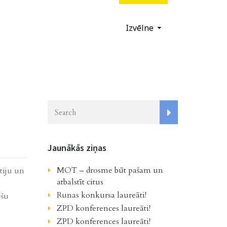
Izvēlne
Jaunākās ziņas
MOT – drosme būt pašam un
rtiju un
atbalstīt citus
Runas konkursa laureāti!
ešu
ZPD konferences laureāti!
ZPD konferences laureāti!