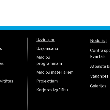
Uzzini par
Noderīgi
s
Uzņemšanu
Centra sp
kvartāls
Mācību
as
programmām
Atbalsta b
Mācību materiāliem
Vakances
vitātes
Projektiem
Galerijas
Karjeras izglītību