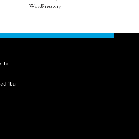
WordPress.org
orta
iedrība