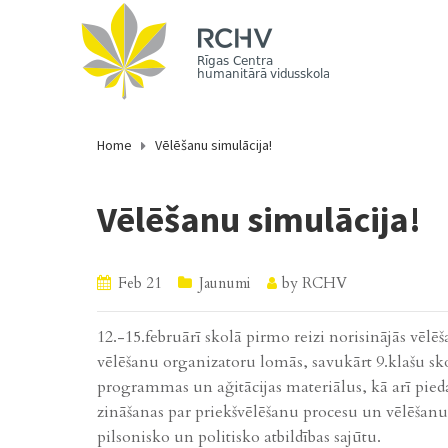
Home
Vēlēšanu simulācija!
Vēlēšanu simulācija!
Feb 21
Jaunumi
by
RCHV
12.-15.februārī skolā pirmo reizi norisinājās vēlēš
vēlēšanu organizatoru lomās, savukārt 9.klašu skolēn
programmas un ağitācijas materiālus, kā arī pieda
zināšanas par priekšvēlēšanu procesu un vēlēšanu 
pilsonisko un politisko atbildības sajūtu.