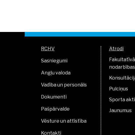
RCHV
Atrodi
Fakultatīvā
Sasniegumi
nodarbības
Angļu valoda
Konsultācij
Vadība un personāls
Pulciņus
Dokumenti
Sporta akti
Pašpārvalde
Jaunumus
Vēsture un attīstība
Kontakti