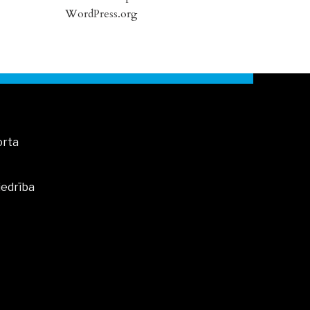
WordPress.org
orta
iedrība