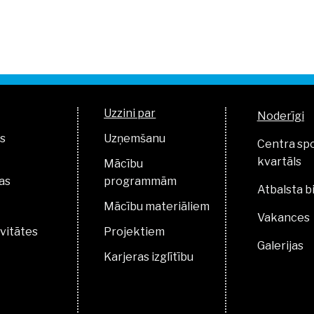
Uzzini par
Noderīgi
s
Uzņemšanu
Centra sp
kvartāls
Mācību
as
programmām
Atbalsta b
Mācību materiāliem
Vakances
vitātes
Projektiem
Galerijas
Karjeras izglītību