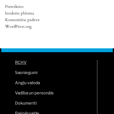
Pieteikties
Ierakstu plūsma
Komentāru padeve
WordPress.org
RCHV
Sasniegumi
Angļu valoda
Vadība un personāls
Dokumenti
Pašpārvalde