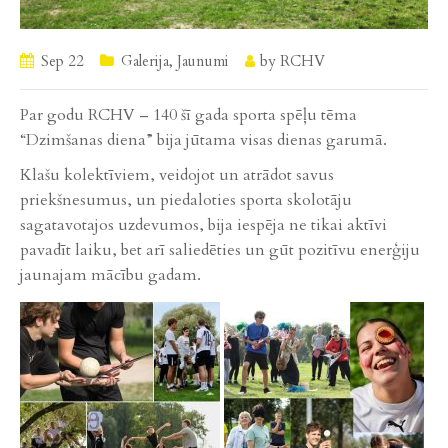
Sep 22
Galerija
,
Jaunumi
by
RCHV
Par godu RCHV – 140 šī gada sporta spēļu tēma
“Dzimšanas diena” bija jūtama visas dienas garumā.
Klašu kolektīviem, veidojot un atrādot savus
priekšnesumus, un piedaloties sporta skolotāju
sagatavotajos uzdevumos, bija iespēja ne tikai aktīvi
pavadīt laiku, bet arī saliedēties un gūt pozitīvu enerģiju
jaunajam mācību gadam.