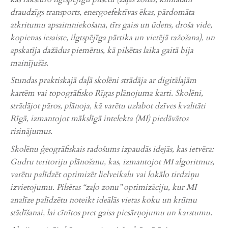
draudzīgs transports, energoefektīvas ēkas, pārdomāta
atkritumu apsaimniekošana, tīrs gaiss un ūdens, droša vide,
kopienas iesaiste, ilgtspējīga pārtika un vietējā ražošana), un
apskatīja dažādus piemērus, kā pilsētas laika gaitā bija
mainījušās.
Stundas praktiskajā daļā skolēni strādāja ar digitālajām
kartēm vai topogrāfisko Rīgas plānojuma karti. Skolēni,
strādājot pāros, plānoja, kā varētu uzlabot dzīves kvalitāti
Rīgā, izmantojot mākslīgā intelekta (MI) piedāvātos
risinājumus.
Skolēnu ģeogrāfiskais radošums izpaudās idejās, kas ietvēra:
Gudru teritoriju plānošanu, kas, izmantojot MI algoritmus,
varētu palīdzēt optimizēt lielveikalu vai lokālo tirdziņu
izvietojumu. Pilsētas “zaļo zonu” optimizāciju, kur MI
analīze palīdzētu noteikt ideālās vietas koku un krūmu
stādīšanai, lai cīnītos pret gaisa piesārņojumu un karstumu.