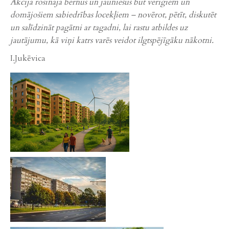
Akcija rosināja bērnus un jauniešus būt vērīgiem un
domājošiem sabiedrības locekļiem – novērot, pētīt, diskutēt
un salīdzināt pagātni ar tagadni, lai rastu atbildes uz
jautājumu, kā viņi katrs varēs veidot ilgtspējīgāku nākotni.
I.Jukēvica