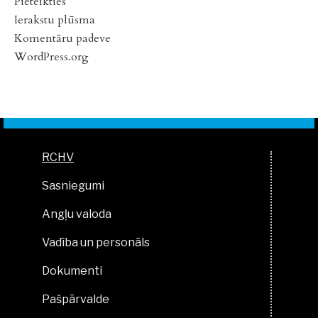
Pieteikties
Ierakstu plūsma
Komentāru padeve
WordPress.org
RCHV
Sasniegumi
Angļu valoda
Vadība un personāls
Dokumenti
Pašpārvalde