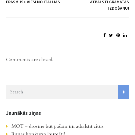
ERASMUS+ VIESI NO ITĀLIJAS
ATBALSTI GRĀMATAS
IZDOŠANU!
Comments are closed.
Jaunākās ziņas
MOT – drosme būt pašam un atbalstīt citus
Runas konkursa laureāti!