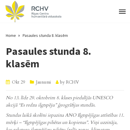
Home
Pasaules stunda 8. klasēm
Pasaules stunda 8.
klasēm
Okt 29
Jaunumi
by
RCHV
No 13. līdz 29. oktobrim 8. klases piedalījās UNESCO
akcijā “Es redzu ilgtspēju” ģeogrāfijas stundās.
Stundas laikā skolēni iepazina ANO Ilgtspējīgas attīstības 11.
mērķi – “Ilgtspējīgas pilsētas un kopienas”. Viņi uzzināja,
kas raksturo ilgtspējīgu pilsētu (zaļās zonas, klimatam