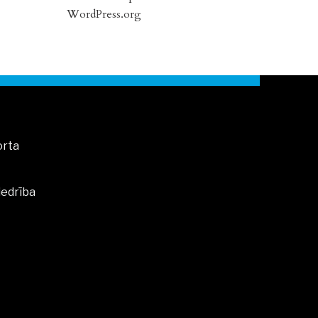
WordPress.org
orta
iedrība