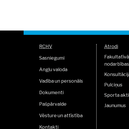
RCHV
Atrodi
Fakultatīvā
Sasniegumi
nodarbības
Angļu valoda
Konsultācij
Vadība un personāls
Pulciņus
Dokumenti
Sporta akti
Pašpārvalde
Jaunumus
Vēsture un attīstība
Kontakti