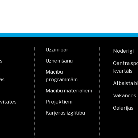
Uzzini par
Noderīgi
s
Uzņemšanu
Centra sp
kvartāls
Mācību
as
programmām
Atbalsta b
Mācību materiāliem
Vakances
vitātes
Projektiem
Galerijas
Karjeras izglītību