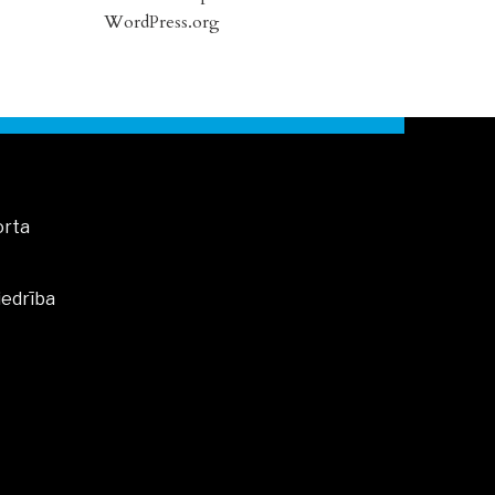
WordPress.org
orta
iedrība