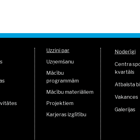
Uzzini par
Noderīgi
s
Uzņemšanu
Centra sp
kvartāls
Mācību
as
programmām
Atbalsta b
Mācību materiāliem
Vakances
vitātes
Projektiem
Galerijas
Karjeras izglītību