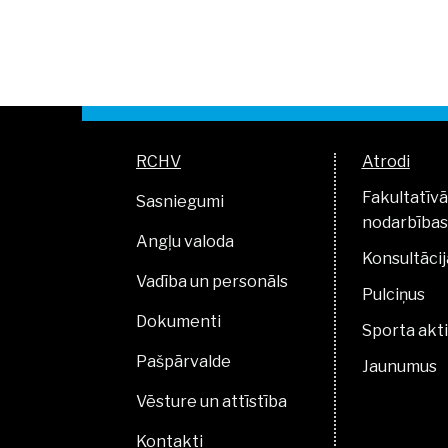
RCHV
Atrodi
Fakultatīvā
Sasniegumi
nodarbības
Angļu valoda
Konsultācij
Vadība un personāls
Pulciņus
Dokumenti
Sporta akti
Pašpārvalde
Jaunumus
Vēsture un attīstība
Kontakti