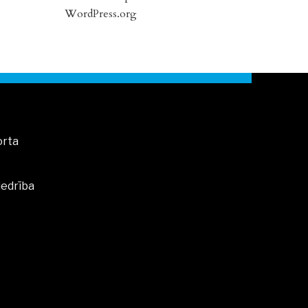
WordPress.org
orta
iedrība