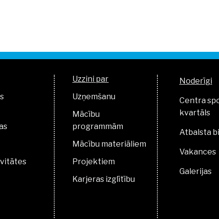
Uzzini par
Noderīgi
s
Uzņemšanu
Centra sp
kvartāls
Mācību
as
programmām
Atbalsta b
Mācību materiāliem
Vakances
vitātes
Projektiem
Galerijas
Karjeras izglītību