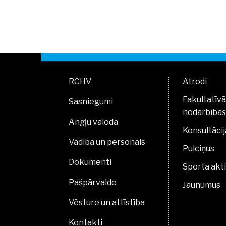
RCHV
Atrodi
Fakultatīvā
Sasniegumi
nodarbības
Angļu valoda
Konsultācij
Vadība un personāls
Pulciņus
Dokumenti
Sporta akti
Pašpārvalde
Jaunumus
Vēsture un attīstība
Kontakti