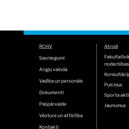
RCHV
Atrodi
Fakultatīvā
Sasniegumi
nodarbības
Angļu valoda
Konsultācij
Vadība un personāls
Pulciņus
Dokumenti
Sporta akti
Pašpārvalde
Jaunumus
Vēsture un attīstība
Kontakti