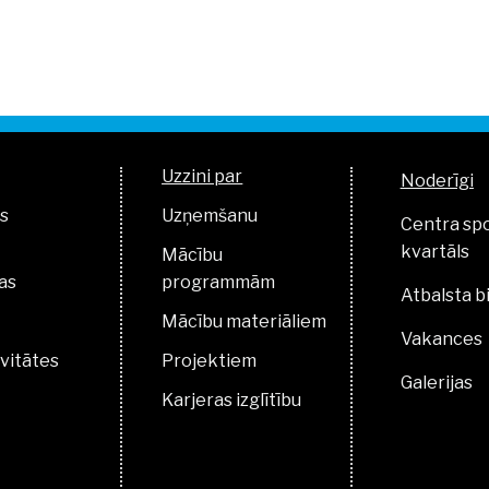
Uzzini par
Noderīgi
s
Uzņemšanu
Centra sp
kvartāls
Mācību
as
programmām
Atbalsta b
Mācību materiāliem
Vakances
vitātes
Projektiem
Galerijas
Karjeras izglītību