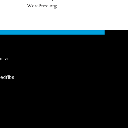
WordPress.org
orta
iedrība